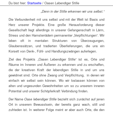
Du bist hier:
Startseite
/
Oasen Lebendiger Stille
„Denn in der Stille erkennen wir uns selbst.“
Die Verbundenheit mit uns selbst und mit der Welt ist Basis und
Herz unserer Projekte. Eine große Herausforderung dieser
Gesellschaft liegt allerdings in unserer Gefangenschaft in Lärm,
Stress und den Hamsterrädern permanenter „Verpflichtungen“. Wir
leben oft in mentalen Strukturen von Überzeugungen,
Glaubenssätzen, und tradierten Überlieferungen, die uns ein
Korsett von Denk-, Fühl- und Handlungszwängen auferlegen.
Ziel des Projekts „Oasen Lebendiger Stille“ ist es, Orte und
Räume im Inneren und Äußeren zu erkennen und zu erschaffen,
die der kreativen Kraft der lebendigen Stille in und um uns
gewidmet sind. Orte ohne Zwang und Verpflichtung, in denen wir
einfach wir selbst sein können. Wo wir loslassen können von
alten und ungesunden Gewohnheiten um so zu unserem inneren
Potential und unserer Schöpferkraft Verbindung finden.
Der Name
Oase lebendiger Stille
bezieht sich zunächst auf jenen
Ort in unserem Bewusstsein, der bereits ganz wach, still und
zufrieden ist. In weiterer Folge meint er aber auch Orte, die den