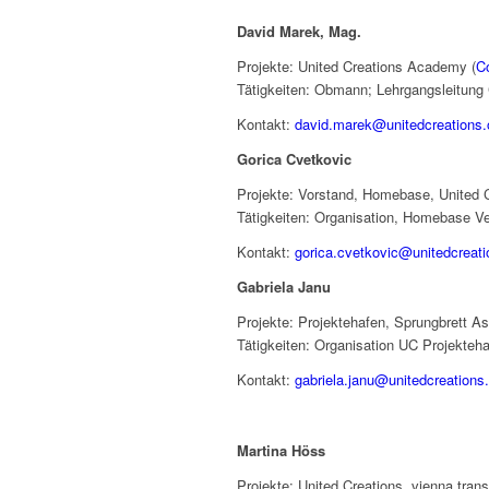
David Marek, Mag.
Projekte: United Creations Academy (
Co
Tätigkeiten: Obmann; Lehrgangsleitung C
Kontakt:
david.marek@unitedcreations.
Gorica Cvetkovic
Projekte: Vorstand, Homebase, United 
Tätigkeiten: Organisation, Homebase Ve
Kontakt:
gorica.cvetkovic@unitedcreati
Gabriela Janu
Projekte: Projektehafen, Sprungbrett As
Tätigkeiten: Organisation UC Projekteh
Kontakt:
gabriela.janu@unitedcreations
Martina Höss
Projekte: United Creations, vienna tran